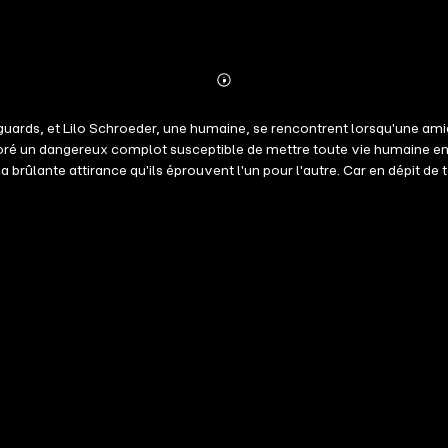
Abonnieren
Mehr
Details
guards, et Lilo Schroeder, une humaine, se rencontrent lorsqu'une am
boré un dangereux complot susceptible de mettre toute vie humaine en 
brûlante attirance qu'ils éprouvent l'un pour l'autre. Car en dépit de t
POS DE LA SÉRIE La série Scanguards Vampires est pleine d'action rapi
sco et possède une société de sécurité et de garde du corps, Scanguar
quelques démons plus tard dans la série, et vous aurez compris ! Chaq
 est lue dans l'ordre. Et bien sûr, il y a toujours quelques blagues - 
reed, vendue dans le New York Times : "Je suis accro aux livres de Tina 
s lectures torrides et rapides, ne manquez pas cette série palpitante
ent d'Yvette (#4) La rédemption de Zane (#5) L'éternel amour de Quin
omesse de Blake (#11) Fatidiques Retrouvailles (#11 ½) L'espoir de Joh
er (#17) Le courage de Vanessa (#18) La série des vampires Scanguards
ps, bande de frères, demoiselle en détresse, femme en péril, la beaut
 retour d'entre les morts, bébé secret, playboy, enlèvements, d'amis