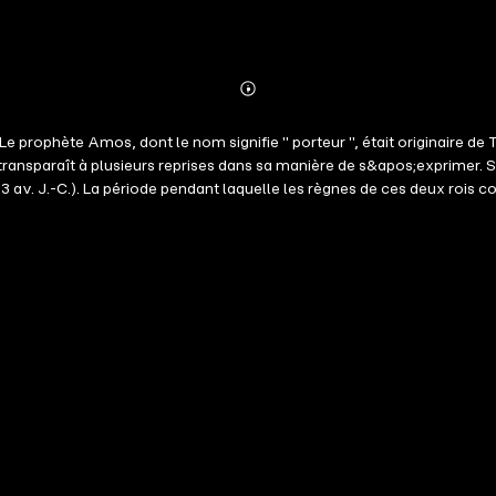
Abonnieren
Mehr
Details
 prophète Amos, dont le nom signifie " porteur ", était originaire d
 transparaît à plusieurs reprises dans sa manière de s&apos;exprimer. 
3 av. J.-C.). La période pendant laquelle les règnes de ces deux rois c
 ces années.