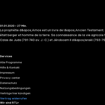
01.01.2020 • 27 Min.
La prophétie d&apos;Amos est un livre de l&apos;Ancien Testament. Le
était berger et homme de la terre. Sa connaissance de la vie agricole
Ozias de Juda (791-740 av. J.-C.) et Jéroboam II d&apos;Israël (793-75
ministère du prophète Amos doit se situer principalement au cours de
RTL+ useful links.
Services
Alle Programme
Hilfe & Kontakt
Impressum
Privacy center
Datenschutz
Nutzungsbedingungen
Verträge hier kündigen
Vertrag widerrufen
Wir sind RTL+