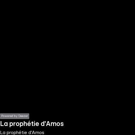
the
h page
 main
nt
the
ibility
ment
Powered by Deezer
La prophétie d'Amos
La prophétie d'Amos