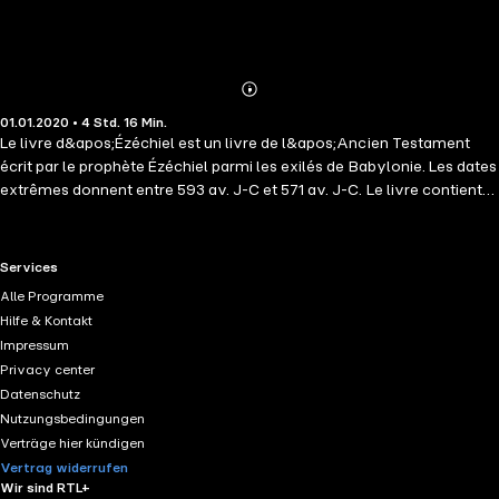
Abonnieren
Mehr
01.01.2020 • 4 Std. 16 Min.
Details
Le livre d&apos;Ézéchiel est un livre de l&apos;Ancien Testament
écrit par le prophète Ézéchiel parmi les exilés de Babylonie. Les dates
extrêmes donnent entre 593 av. J-C et 571 av. J-C. Le livre contient
des reproches et des menaces contre les Israélites avant le siège de
Jérusalem, des oracles contre les nations, des consolations pour le
peuple déporté, et l&apos;annonce d&apos;un rétablissement
RTL+ useful links.
Services
religieux et politique en terre d&apos;Israël.
Alle Programme
Hilfe & Kontakt
Impressum
Privacy center
Datenschutz
Nutzungsbedingungen
Verträge hier kündigen
Vertrag widerrufen
Wir sind RTL+