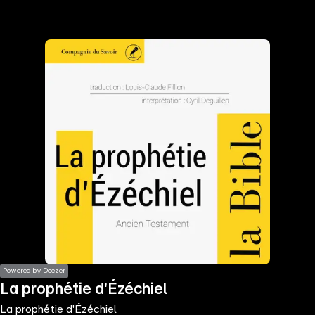
the
h page
 main
nt
the
ibility
ment
Powered by Deezer
La prophétie d'Ézéchiel
La prophétie d'Ézéchiel