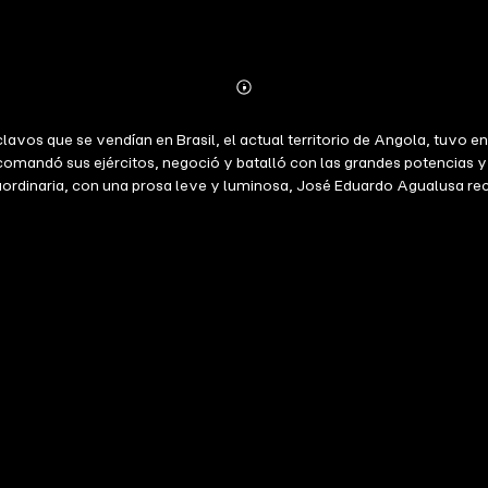
Abonnieren
Mehr
Details
os que se vendían en Brasil, el actual territorio de Angola, tuvo en e
, comandó sus ejércitos, negoció y batalló con las grandes potencias 
traordinaria, con una prosa leve y luminosa, José Eduardo Agualusa re
 de Ginga. Un hombre de fe decreciente que se interna en un territor
escarnado, donde aún entre la crueldad, la codicia y las reglas implac