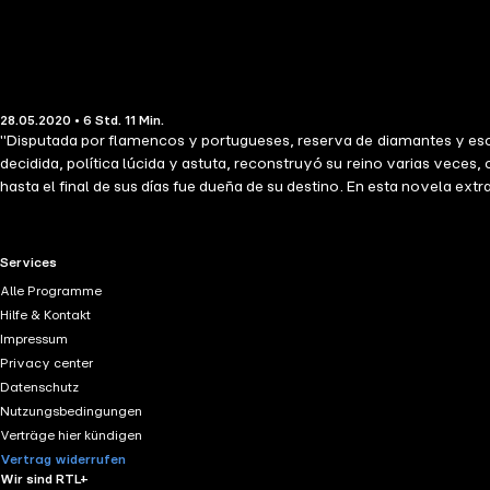
28.05.2020 • 6 Std. 11 Min.
"Disputada por flamencos y portugueses, reserva de diamantes y esclav
decidida, política lúcida y astuta, reconstruyó su reino varias veces
hasta el final de sus días fue dueña de su destino. En esta novela ex
sacerdote nacido en Pernambuco, narrador de la historia y secretario
imaginó. A través de sus ojos descubrimos un mundo sensual, vital y d
RTL+ useful links.
Services
Alle Programme
Hilfe & Kontakt
Impressum
Privacy center
Datenschutz
Nutzungsbedingungen
Verträge hier kündigen
Vertrag widerrufen
Wir sind RTL+