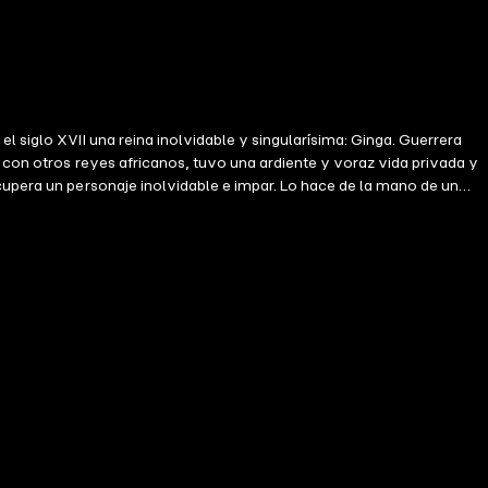
l siglo XVII una reina inolvidable y singularísima: Ginga. Guerrera
y con otros reyes africanos, tuvo una ardiente y voraz vida privada y
cupera un personaje inolvidable e impar. Lo hace de la mano de un
io desconocido y es cautivado por una forma de vida que nunca
ables del poder, se esconde la posibilidad del amor y la belleza. "