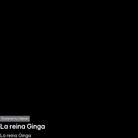
the
h page
 main
nt
the
ibility
ment
Powered by Deezer
La reina Ginga
La reina Ginga