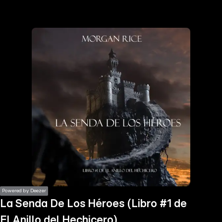
the
h page
 main
nt
the
ibility
ment
Powered by Deezer
La Senda De Los Héroes (Libro #1 de
El Anillo del Hechicero)