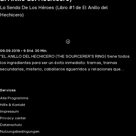
La Senda De Los Héroes (Libro #1 de El Anillo del
Hechicero)
Abonnieren
Mehr
09.09.2019 • 9 Std. 30 Min.
Details
"EL ANILLO DEL HECHICERO (THE SOURCERER'S RING) tiene todos
los ingredientes para ser un éxito inmediato: tramas, tramas
secundarias, misterio, caballeros aguerridos y relaciones que
florecen, llenos de corazones heridos, decepción y traición. Lo
mantendrá entretenido durante horas y satisfará a las personas de
cualquier edad. Recomendado para la biblioteca habitual de todos
RTL+ useful links.
Services
los lectores de fantasía". --Books and Movie Reviews, Roberto
Alle Programme
Mattos El Bestseller #1! De la autora del Bestseller #1, Morgan Rice,
Hilfe & Kontakt
llega una nueva saga deslumbrante de fantasía. LA SENDA DE LOS
Impressum
HÉROES (A QUEST OF HEROES) (LIBRO #1 DE EL ANILLO DEL
Privacy center
HECHICERO) que gira en torno a la historia épica de un muchacho
Datenschutz
especial, de 14 años, que cumple la mayoría de edad, proveniente de
Nutzungsbedingungen
una pequeña aldea en las afueras del Reino de los Anillos. Thorgrin,