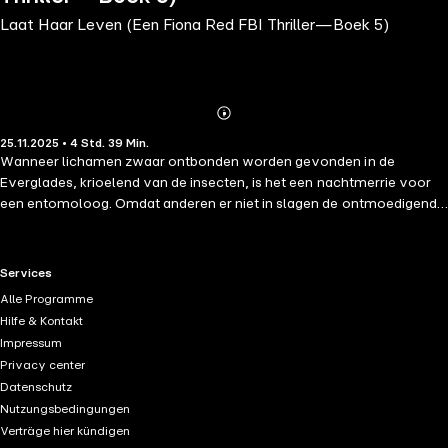
Laat Haar Leven (Een Fiona Red FBI Thriller—Boek 5)
Abonnieren
Mehr
25.11.2025 • 4 Std. 39 Min.
Details
Wanneer lichamen zwaar ontbonden worden gevonden in de
Everglades, krioelend van de insecten, is het een nachtmerrie voor
een entomoloog. Omdat anderen er niet in slagen de ontmoedigende
zaak op te lossen, schakelt de FBI haar briljante forensisch
onderzoeker en entomoloog Fiona Red in. Geconfronteerd met de
zaak van haar leven—en een urgente nieuwe seriemoordenaar—kan
RTL+ useful links.
Services
Fiona haar eigen demonen bestrijden en de zaak oplossen voordat de
Alle Programme
moordenaar opnieuw toeslaat? "Een meesterwerk van thriller en
Hilfe & Kontakt
mysterie." —Books and Movie Reviews, Roberto Mattos (over Once
Impressum
Gone) ⭐⭐⭐⭐⭐ Dit is boek #5 in een langverwachte nieuwe serie van
Privacy center
#1 bestseller en USA Today bestsellerauteur Blake Pierce, wiens
Datenschutz
bestsellers meer dan 7.000 vijfsterrenbeoordelingen en recensies
Nutzungsbedingungen
hebben ontvangen. Fiona Red, een briljante maar eigenzinnige FBI-
Verträge hier kündigen
eenling, brengt het grootste deel van haar tijd door in het lab of op