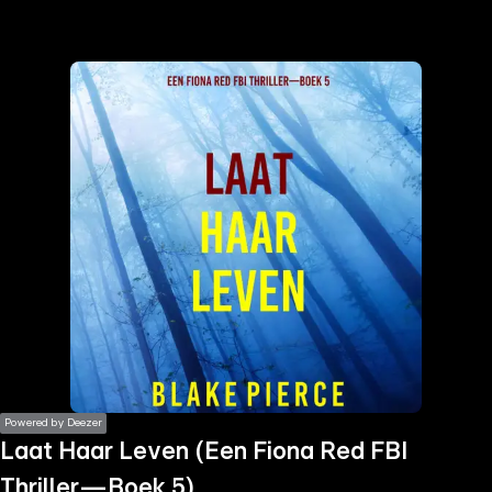
the
h page
 main
nt
the
ibility
ment
Powered by Deezer
Laat Haar Leven (Een Fiona Red FBI
Thriller—Boek 5)