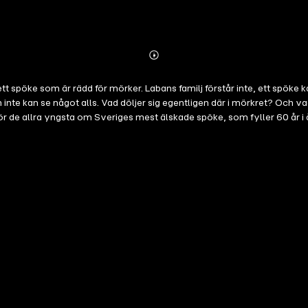
Abonnieren
Mehr
Details
tt spöke som är rädd för mörker. Labans familj förstår inte, ett spöke 
 inte kan se något alls. Vad döljer sig egentligen där i mörkret? Och v
r de allra yngsta om Sveriges mest älskade spöke, som fyller 60 år i 
lv. Inger och Lasse Sandbergs tidlösa karaktär fortsätter att upptäcka