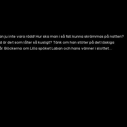
kan ju inte vara rädd! Hur ska man i så fall kunna skrämmas på natten?
ad är det som låter så kusligt? Tänk om han stöter på det läskiga
år. Böckerna om Lilla spöket Laban och hans vänner i slottet
s och älskas av nya generationer världen över.