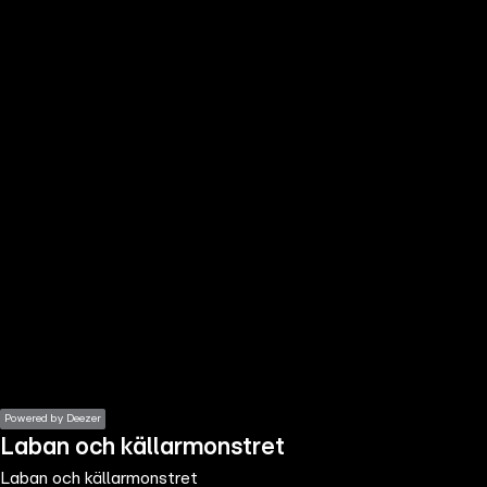
the
h page
 main
nt
the
ibility
ment
Powered by Deezer
Laban och källarmonstret
Laban och källarmonstret