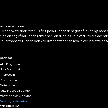
15.01.2026 • 3 Min.
Lilla spöket Laban firar 60 år! Spöket Laban är något så ovanligt som e
Men en dag råkar Laban ramla ner i en alldeles kolsvart källare där han
källarmonstret Laban och källarmonstret är en nyskriven berättelse fö
Gomorronsol uppmuntrar till lek och bus och till att våga vara sig sjä
RTL+ useful links.
Services
Alle Programme
Hilfe & Kontakt
Impressum
Privacy center
Datenschutz
Nutzungsbedingungen
Verträge hier kündigen
Vertrag widerrufen
Wir sind RTL+