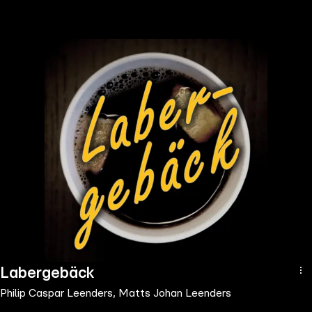
the
h page
 main
nt
the
ibility
ment
Labergebäck
Philip Caspar Leenders, Matts Johan Leenders