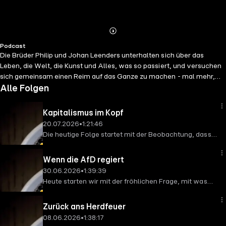
Abspielen
Mehr
Podcast
Details
Die Brüder Philip und Johan Leenders unterhalten sich über das
Leben, die Welt, die Kunst und Alles, was so passiert, und versuchen
sich gemeinsam einen Reim auf das Ganze zu machen - mal mehr,
mal weniger erfolgreich. Quasi 42 - oder die Frage dazu.
Alle Folgen
Kapitalismus im Kopf
20.07.2026
•
1:21:46
Die heutige Folge startet mit der Beobachtung, dass
sich inzwischen so gut wie jeder Gedanke zum
eigenen Handeln um die Bemessung dessen in
Wenn die AfD regiert
kapitalistischen Begriffen dreht - Zeit, Geld,
30.06.2026
•
1:39:39
Nützlichkeit. Darüber kommen wir auf zahllose
Heute starten wir mit der fröhlichen Frage, mit was
andere Punkte wie die Motivation des Künstlers, die
nach einer AfD-Wahl in den kommenden
Abschaffung des Finanzmarktes, den Wert von Arbeit
Landtagswahlen zu rechnen sein wird und kommen
Zurück ans Herdfeuer
und den sozialen Medien als FOMO-Maschine. Pfrrrrt!
von da auf so einige Gedanken zu den aktuellen
08.06.2026
•
1:38:17
Misständen in der Gesellschaft und im Denken und