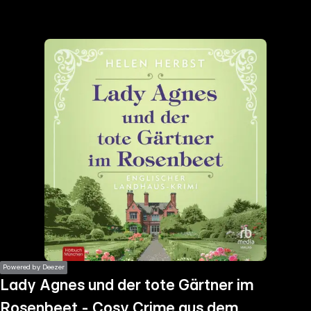
the
h page
 main
nt
the
ibility
ment
Powered by Deezer
Lady Agnes und der tote Gärtner im
Rosenbeet - Cosy Crime aus dem