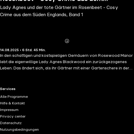
Lady Agnes und der tote Gärtner im Rosenbeet - Cosy
Süden Englands, Band 1
Crime aus dem Süden Englands, Band 1
Abonnieren
Mehr
14.08.2025 • 6 Std. 45 Min.
Details
In den schattigen und kostspieligen Gemäuern von Rosewood Manor
lebt die eigenwillige Lady Agnes Blackwood ein zurückgezogenes
Leben. Das ändert sich, als ihr Gärtner mit einer Gartenschere in der
Brust aufgefunden wird. Kommissar Edward Sterling wird mit dem Fall
betraut. Doch Lady Agnes kommt nicht umhin, vom chaotischen
Äußeren des Kommissars auf dessen Arbeitshaltung zu schließen. Ihr
RTL+ useful links.
Services
bleibt nichts anderes übrig, als selbst zu ermitteln. So schwer kann
Alle Programme
das nicht sein. Schließlich hat sie bereits mehr als zweihundert Krimis
Hilfe & Kontakt
gelesen.
Impressum
Privacy center
Datenschutz
Nutzungsbedingungen