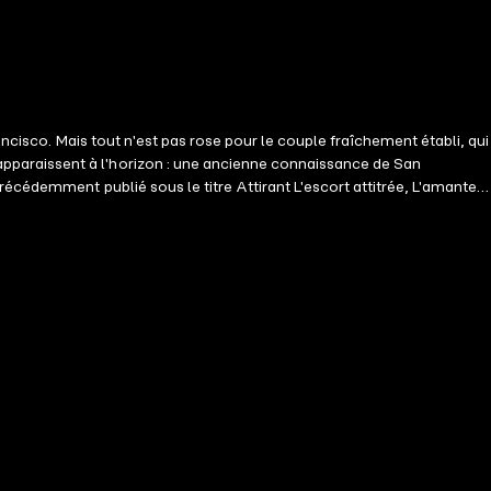
ancisco. Mais tout n'est pas rose pour le couple fraîchement établi, qui
pparaissent à l'horizon : une ancienne connaissance de San
écédemment publié sous le titre Attirant L'escort attitrée, L'amante
ataires » se poursuit avec l'histoire de sept séduisants célibataires
ns l'ordre, mais les suivants peuvent être lus de façon indépendante.
e 5 : Une simple erreur Tome 6 : Une Touche de feu