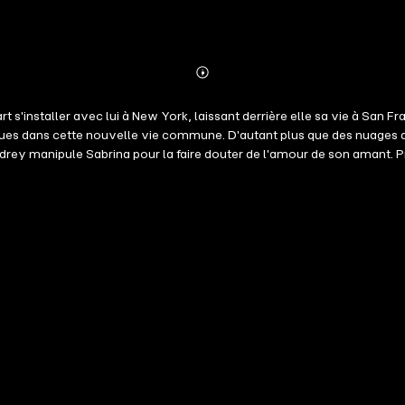
Abonnieren
Mehr
Details
s'installer avec lui à New York, laissant derrière elle sa vie à San Fr
ues dans cette nouvelle vie commune. D'autant plus que des nuages a
drey manipule Sabrina pour la faire douter de l'amour de son amant. Pr
 amoureuse entre Daniel et Sabrina. La série « Le Club des éternels célib
 premiers livres du Club des éternels célibataires doivent être lus da
'amante attitrée Tome 3 : L'épouse attitrée Tome 4 : Une folle nuit Tom