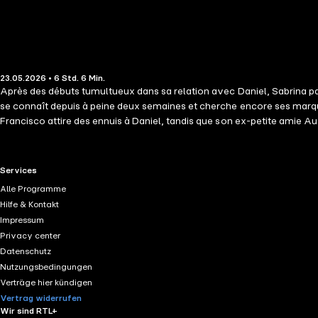
23.05.2026 • 6 Std. 6 Min.
Après des débuts tumultueux dans sa relation avec Daniel, Sabrina part 
se connaît depuis à peine deux semaines et cherche encore ses marq
Francisco attire des ennuis à Daniel, tandis que son ex-petite amie Au
attitrée et L'épouse attitrée forment une trilogie racontant la relation
new-yorkais qui vont chacun trouver l'amour sur leur chemin. Les trois
Le club des éternels célibataires Tome 1 : L'escort attitrée Tome 2 : L
RTL+ useful links.
Services
Alle Programme
Hilfe & Kontakt
Impressum
Privacy center
Datenschutz
Nutzungsbedingungen
Verträge hier kündigen
Vertrag widerrufen
Wir sind RTL+