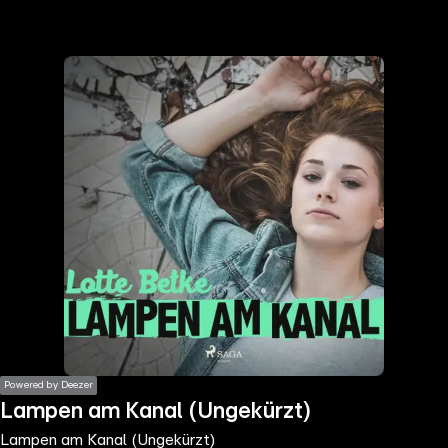
the
h page
 main
nt
the
ibility
ment
Powered by Deezer
Lampen am Kanal (Ungekürzt)
Lampen am Kanal (Ungekürzt)