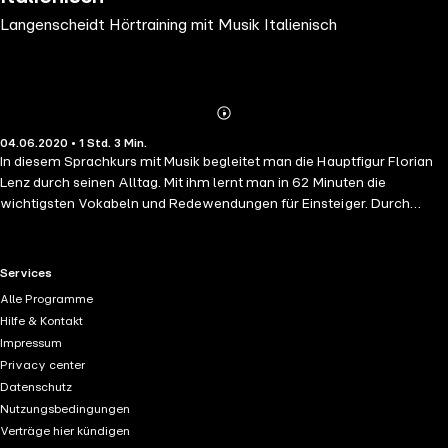
Langenscheidt Hörtraining mit Musik Italienisch
Abonnieren
Mehr
04.06.2020 • 1 Std. 3 Min.
Details
In diesem Sprachkurs mit Musik begleitet man die Hauptfigur Florian
Lenz durch seinen Alltag. Mit ihm lernt man in 62 Minuten die
wichtigsten Vokabeln und Redewendungen für Einsteiger. Durch
lustige Songs innerhalb der Geschichte prägt sich das eben Gelernte
fast wie von selbst ein. Ideal für alle, die unterhaltsam eine Sprache
lernen wollen Für Anfänger und Wiedereinsteiger Die musikalischen
RTL+ useful links.
Services
Ohrwürmer laden zum Mitsingen ein
Alle Programme
Hilfe & Kontakt
Impressum
Privacy center
Datenschutz
Nutzungsbedingungen
Verträge hier kündigen