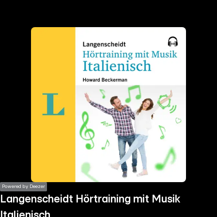
the
h page
 main
nt
the
ibility
ment
Powered by Deezer
Langenscheidt Hörtraining mit Musik
Italienisch