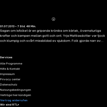
Abonnieren
Mehr
01.07.2013 • 7 Std. 48 Min.
Details
Sagan om Isfolket är en gripande krönika om kärlek, övernaturliga
krafter och kampen mellan gott och ont. Yrja Mattiasdotter var tjock
och klumpig och svårt missbildad av sjukdom. Folk gjorde narr av
den fattiga flickan och kallade henne Tisteln. Yrja hade en stor sorg,
hon var djupt och olyckligt förälskad i den rike och duktige Tarald,
son till baronen Dag Meiden och Liv av Isfolket. Tarald hade dock bara
RTL+ useful links.
Services
ögon för sin vackra kusin Sunniva. På grund av det onda arvet skulle
Alle Programme
ett förhållande dem emellan bli ödesdigert ... Margit Sandemo (1924-
Hilfe & Kontakt
2018) är den mest produktiva svenska författaren under det tjugonde
Impressum
århundradet med fler än 170 böcker utgivna och över 40 miljoner
Privacy center
sålda exemplar i Skandinavien. SAGAN OM ISFOLKET är hennes
Datenschutz
mästerverk och den mest kända serien.
Nutzungsbedingungen
Verträge hier kündigen
Vertrag widerrufen
Wir sind RTL+