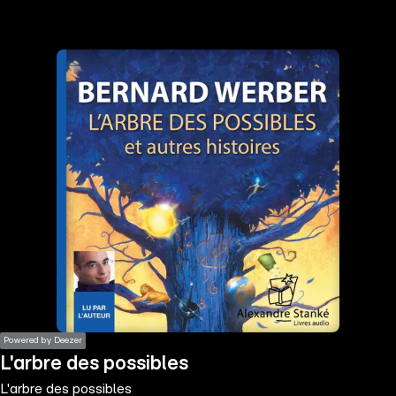
the
h page
 main
nt
the
ibility
ment
Powered by Deezer
L'arbre des possibles
L'arbre des possibles