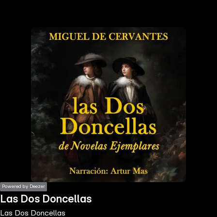
the
h page
 main
nt
the
ibility
ment
Powered by Deezer
Las Dos Doncellas
Las Dos Doncellas