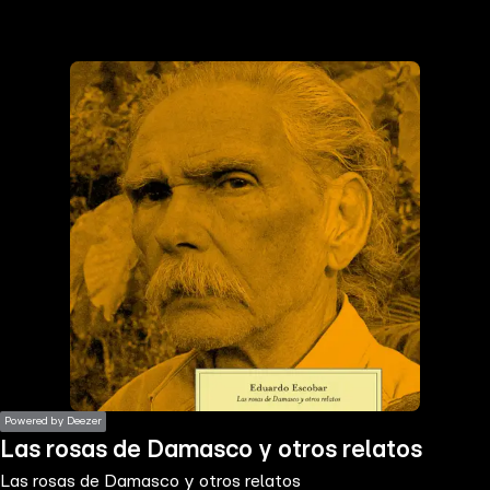
the
h page
 main
nt
the
ibility
ment
Powered by Deezer
Las rosas de Damasco y otros relatos
Las rosas de Damasco y otros relatos