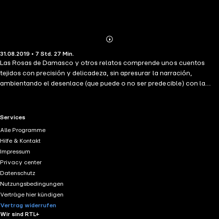
Abonnieren
Mehr
31.08.2019 • 7 Std. 27 Min.
Details
Las Rosas de Damasco y otros relatos comprende unos cuentos
tejidos con precisión y delicadeza, sin apresurar la narración,
ambientando el desenlace (que puede o no ser predecible) con la
presentación de unos personajes interesantes, complejos, reales,
atormentados cada uno por sus propios fantasmas, pasados,
decisiones. La ensoñación y el realismo se dan la mano como parte
RTL+ useful links.
Services
de una misma experiencia de ser humanos, que es al mismo tiempo
Alle Programme
difícil y bella, misteriosa y vulgar, profunda y vana. De ahí que se
Hilfe & Kontakt
trate de relatos extensos, pues se toman su tiempo y a veces incluso
Impressum
se detienen en explicaciones que podrían considerarse innecesarias,
Privacy center
pero que lo que hacen es darle una importancia merecida a lo que
Datenschutz
creemos saber de antemano, a lo que vivimos automáticamente.
Nutzungsbedingungen
Verträge hier kündigen
Vertrag widerrufen
Wir sind RTL+