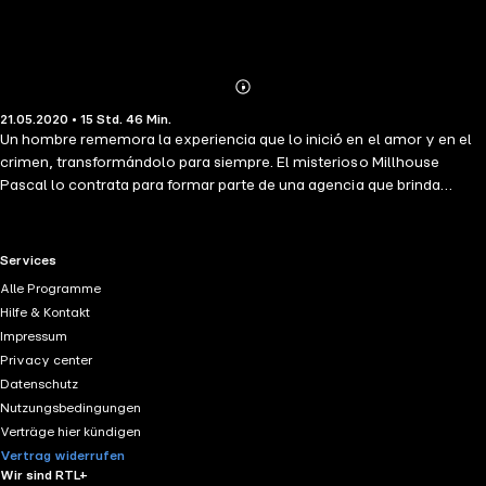
Abonnieren
Mehr
21.05.2020 • 15 Std. 46 Min.
Details
Un hombre rememora la experiencia que lo inició en el amor y en el
crimen, transformándolo para siempre. El misterioso Millhouse
Pascal lo contrata para formar parte de una agencia que brinda
servicios secretos a personajes implicados en la política mundial.
Mientras el joven empieza a develar la oscura naturaleza de esos
servicios, conoce a la encantadora Camila, nieta de su jefe y
RTL+ useful links.
Services
apasionada equilibrista. En la cuerda floja, entre la pasión y la
Alle Programme
muerte, la vida del protagonista se entrelaza con los sucesos más
Hilfe & Kontakt
violentos de la Historia del siglo XX.
Impressum
Privacy center
Datenschutz
Nutzungsbedingungen
Verträge hier kündigen
Vertrag widerrufen
Wir sind RTL+