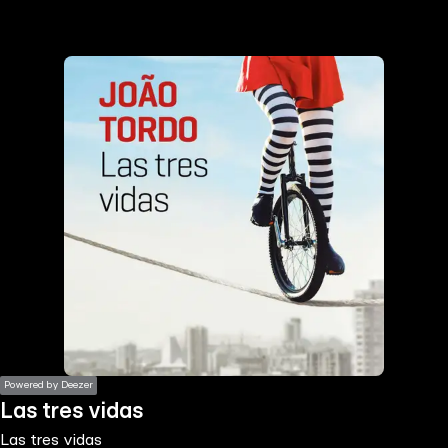
the
h page
 main
nt
the
ibility
ment
Powered by Deezer
Las tres vidas
Las tres vidas