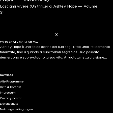
Lasciami vivere (Un thriller di Ashley Hope — Volume
3)
Abonnieren
Mehr
29.10.2024 • 8 Std. 50 Min.
Details
Ashley Hope è una tipica donna del sud degli Stati Uniti, felicemente
fidanzata, fino a quando alcuni torbidi segreti del suo passato
riemergono e sconvolgono la sua vita. Arruolata nella divisione
crimini violenti della polizia del Tennessee, Ashley viene chiamata a
indagare su una serie di omicidi le cui vittime sono state uccise in
modi simili e nella stessa area geografica. In una folle corsa contro il
RTL+ useful links.
Services
tempo prima che l'assassino colpisca ancora, Ashley deve entrare
Alle Programme
nella mente del killer e capire: cos'hanno in comune questi delitti?
Hilfe & Kontakt
Dove colpirà la prossima volta? Cupa e piena di misteri e di
Impressum
suspense, la serie noir ASHLEY HOPE è un avvincente thriller
Privacy center
psicologico ricco di colpi di scena e segreti sbalorditivi. Seguite
Datenschutz
questa nuova brillante protagonista femminile mentre dà la caccia a
Nutzungsbedingungen
un serial killer, e lasciatevi incantare dalla lettura: rimarrete svegli