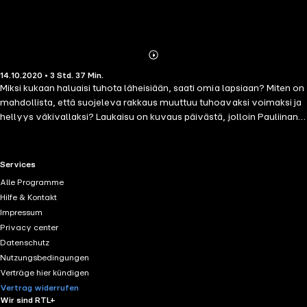
Abonnieren
Mehr
14.10.2020 • 3 Std. 37 Min.
Details
Miksi kukaan haluaisi tuhota läheisiään, saati omia lapsiaan? Miten on
mahdollista, että suojeleva rakkaus muuttuu tuhoavaksi voimaksi ja
hellyys väkivallaksi? Laukaisu on kuvaus päivästä, jolloin Pauliinan
ja Kerkon perhe-elämä suistui kohti tuntematonta. Päivästä, jolloin
elämä pysähtyi. Perhesurma on rikoksista ehkäpä vaikeimmin
ymmärrettävä teko. Tiina Raevaara kirjoittaa romaanissaan rajusta
RTL+ useful links.
Services
perheväkivallasta. 'Aihe on vaivannut minua kauan', Raevaara
Alle Programme
kertoo. 'Mietin, kuinka pienistä asioista ihmisen sortumisessa
Hilfe & Kontakt
oikeastaan onkaan kyse. Olin pitkään sitä mieltä etten voi, enkä
Impressum
halua, kirjoittaa noin raskaasta aiheesta. Lopulta tarina kuitenkin
Privacy center
suorastaan vyöryi päälleni ja kirjoitin kirjan ensimmäisen version
Datenschutz
kahdessa viikossa.' Tämä synkkä ja mieleen jäävä tarina pitää
Nutzungsbedingungen
otteessaan alusta loppuun. Kirja sisältää paljon tietoa ja pohdintaa
Verträge hier kündigen
perhesurmista ja haastaa lukijan pohtimaan asiaa itse.
Vertrag widerrufen
Wir sind RTL+