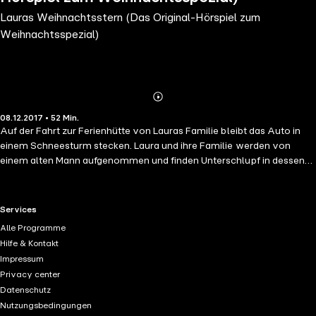
Lauras Weihnachtsstern (Das Original-Hörspiel zum
Weihnachtsspezial)
Abonnieren
Mehr
08.12.2017 • 52 Min.
Details
Auf der Fahrt zur Ferienhütte von Lauras Familie bleibt das Auto in
einem Schneesturm stecken. Laura und ihre Familie werden von
einem alten Mann aufgenommen und finden Unterschlupf in dessen
Scheune am Waldrand. Gerade als Laura ihren kleinen Stern am
nötigsten braucht, erscheint er und zaubert ein Winterwunder aus
zahllosen Eissternen. Auf Wunderbares eingestimmt, finden Laura
RTL+ useful links.
Services
und ihr Bruder Tommy auch eine Antwort auf die drängende Frage
Alle Programme
nach dem richtigen Weihnachtsmann …
Hilfe & Kontakt
Impressum
Privacy center
Datenschutz
Nutzungsbedingungen