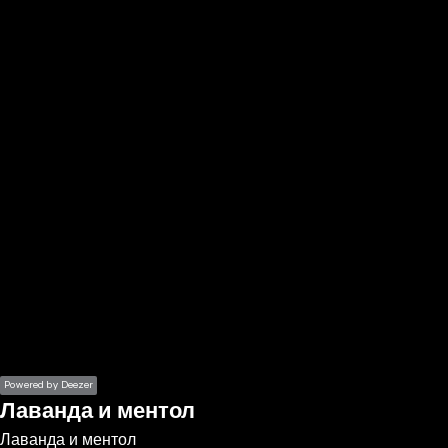
the
h page
 main
nt
the
ibility
ment
Powered by Deezer
Лаванда и ментол
Лаванда и ментол