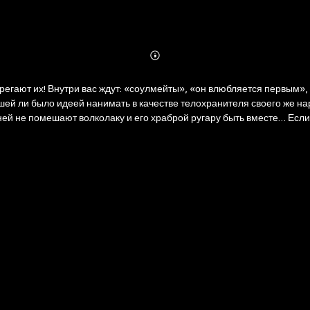
Abonnieren
Mehr
Details
регают их! Внутри вас ждут: «соулмейты», «он влюбляется первым»,
 ли было идеей нанимать в качестве телохранителя своего же наре
ней не помешают волколаку и его храброй ругару быть вместе… Есл
олад» и дорамы «Легенда о девятихвостом лисе».