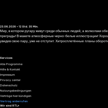
23.06.2026 • 12 Std. 35 Min.
Мир, в котором ругару живут среди обычных людей, а волколаки обе
преграды! В макете атмосферные черно-белые иллюстрации! Хорошей
увидев свою пару, уже не отступит. Хитросплетённые планы оборот
они были бы Су Ён и Юн Хо… Для поклонников фильма «Кровь и шок
RTL+ useful links.
Services
Alle Programme
Hilfe & Kontakt
Impressum
Privacy center
Datenschutz
Nutzungsbedingungen
Verträge hier kündigen
Vertrag widerrufen
Wir sind RTL+