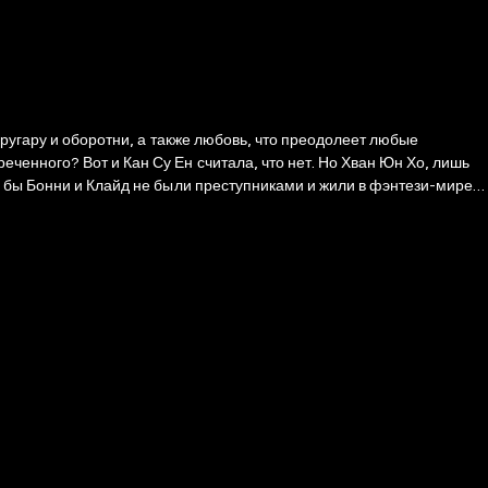
 ругару и оборотни, а также любовь, что преодолеет любые
ченного? Вот и Кан Су Ен считала, что нет. Но Хван Юн Хо, лишь
и бы Бонни и Клайд не были преступниками и жили в фэнтези-мире,