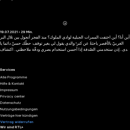
Abonnieren
Mehr
19.07.2021 • 29 Min.
Details
أين أنا؟ أين اختفت الممرات الجبلية لوادي الملوك؟ منذ الفجر أتجول بين تلال البر
الغربيّ بالأقصر باحثةً عن كنز! والدي يقول لي بغير توقف: حظّك حسنٌ دائما يا
ندى.. إذن ستخدمني الصّدفة إذا أحسن استخدام بصري ودقّة ملاحظتي.. اكتشاف
كنوز الملك توت تمَّ صدفةً..درجةُ سلمٍ حجرية بين الرمال قادت إلى أهمّ اكتشافٍ
في عالم الآثار.. سيقرأ الملايين الخبر الرئيسي في الصحف بحروف حمراء: عمرها
15 سنة وتتوصل لأعظم كنزٍ في التاريخ !! لكنَّ ندى فقدت طريقها !! ما الذي
RTL+ useful links.
Services
سيحدث مع ندى؟ وأيُّ المغامرات ستعيشها؟ هل ستتوصل إلى كنزها في النهاية أم
Alle Programme
أنَّ حظّها الحسن لن يخدمها هذه المرة؟ "الباحثة عن الكنز" واحدة من إصدارات
Hilfe & Kontakt
المكتبة الخضراء الشيقة والممتعة، المستوحاة من التراث العالمي و المستلهمة
Impressum
من ثقافات شعوب الأرض بحضاراتهم الغنية المتنوعة و الحافلة بالعبر و المواعظ
Privacy center
النبيلة و السامية الموجهة إلى الأطفال.
Datenschutz
Nutzungsbedingungen
Verträge hier kündigen
Vertrag widerrufen
Wir sind RTL+