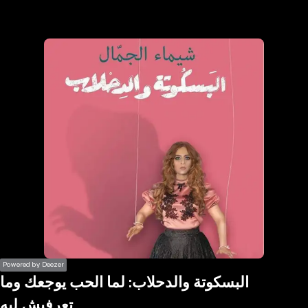
the
h page
 main
nt
the
ibility
ment
Powered by Deezer
البسكوتة والدحلاب: لما الحب يوجعك وما
تعرفيش ليه