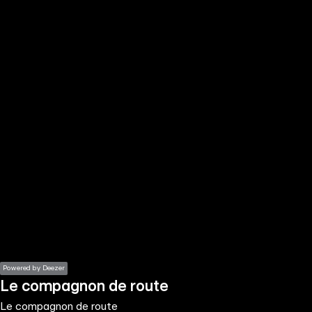
the
h page
 main
nt
the
ibility
ment
Powered by Deezer
Le compagnon de route
Le compagnon de route