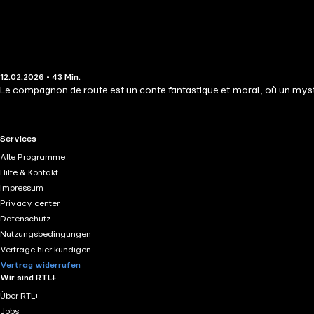
12.02.2026 • 43 Min.
Le compagnon de route est un conte fantastique et moral, où un myst
RTL+ useful links.
Services
Alle Programme
Hilfe & Kontakt
Impressum
Privacy center
Datenschutz
Nutzungsbedingungen
Verträge hier kündigen
Vertrag widerrufen
Wir sind RTL+
Über RTL+
Jobs