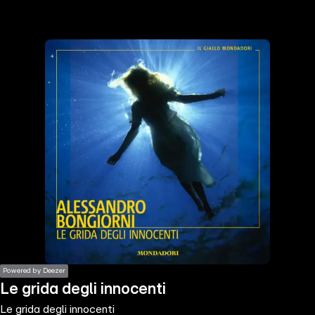
the
h page
 main
nt
the
ibility
ment
Powered by Deezer
Le grida degli innocenti
Le grida degli innocenti