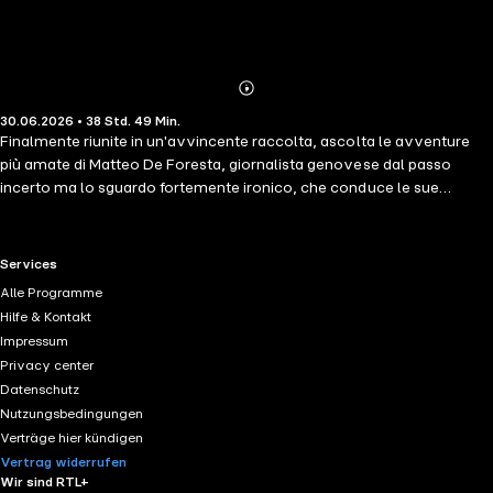
Abonnieren
Mehr
30.06.2026 • 38 Std. 49 Min.
Details
Finalmente riunite in un'avvincente raccolta, ascolta le avventure
più amate di Matteo De Foresta, giornalista genovese dal passo
incerto ma lo sguardo fortemente ironico, che conduce le sue
indagini nella Genova contemporanea, tra vicoli antichi e memorie
che riaffiorano, tra il crudo presente e le ombre dei terribili Anni di
Piombo.Tra i vicoli stretti dei caruggi genovesi e le pieghe nascoste
RTL+ useful links.
Services
della memoria, ti avventurerai tra delitti irrisolti, confessioni tardive e
Alle Programme
verità che nessuno sembra voler raccontare. Tra giornalismo,
Hilfe & Kontakt
amicizie complicate e amori sfuggenti, ogni storia è quindi un viaggio
Impressum
nel cuore di una città che non smette mai di sorprendere.
Privacy center
Datenschutz
Nutzungsbedingungen
Verträge hier kündigen
Vertrag widerrufen
Wir sind RTL+