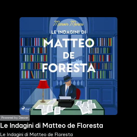
the
h page
 main
nt
the
ibility
ment
Powered by Deezer
Le Indagini di Matteo de Floresta
Le Indagini di Matteo de Floresta