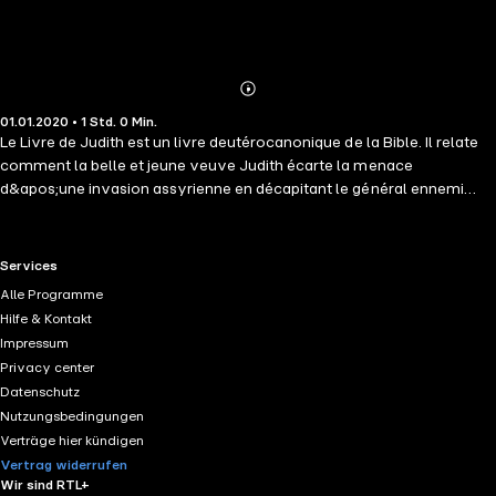
Abonnieren
Mehr
01.01.2020 • 1 Std. 0 Min.
Details
Le Livre de Judith est un livre deutérocanonique de la Bible. Il relate
comment la belle et jeune veuve Judith écarte la menace
d&apos;une invasion assyrienne en décapitant le général ennemi
Holopherne, et restaure du même coup la foi du peuple juif en la
puissance salvatrice de son Dieu.
RTL+ useful links.
Services
Alle Programme
Hilfe & Kontakt
Impressum
Privacy center
Datenschutz
Nutzungsbedingungen
Verträge hier kündigen
Vertrag widerrufen
Wir sind RTL+