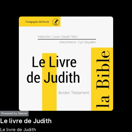
the
h page
 main
nt
the
ibility
ment
Powered by Deezer
Le livre de Judith
Le livre de Judith