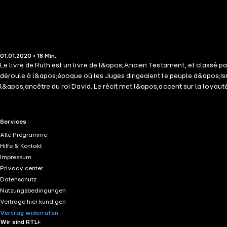
01.01.2020 • 18 Min.
Le livre de Ruth est un livre de l&apos;Ancien Testament, et classé par
déroule à l&apos;époque où les Juges dirigeaient le peuple d&apos;I
l&apos;ancêtre du roi David. Le récit met l&apos;accent sur la loyaut
RTL+ useful links.
Services
Alle Programme
Hilfe & Kontakt
Impressum
Privacy center
Datenschutz
Nutzungsbedingungen
Verträge hier kündigen
Vertrag widerrufen
Wir sind RTL+