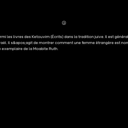
Abonnieren
Mehr
Details
mi les livres des Ketouvim (Écrits) dans la tradition juive. Il est géné
sraël. Il s&apos;agit de montrer comment une femme étrangère est no
é exemplaire de la Moabite Ruth.