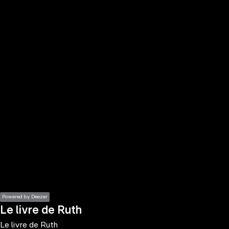
the
h page
 main
nt
the
ibility
ment
Powered by Deezer
Le livre de Ruth
Le livre de Ruth