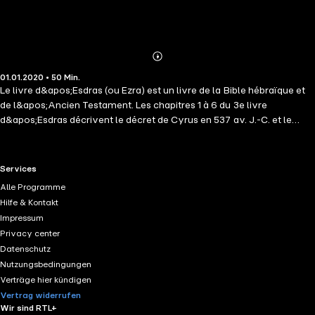
Abonnieren
Mehr
01.01.2020 • 50 Min.
Details
Le livre d&apos;Esdras (ou Ezra) est un livre de la Bible hébraïque et
de l&apos;Ancien Testament. Les chapitres 1 à 6 du 3e livre
d&apos;Esdras décrivent le décret de Cyrus en 537 av. J.-C. et le
retour des Juifs sous Zorobabel. Dans les chapitres 7 à 10, qui se
déroulent 60 à 80 ans plus tard, Esdras va à Jérusalem. Avec ses
compagnons, il jeûne et prie pour obtenir protection. À Jérusalem, ils
RTL+ useful links.
Services
apprennent que de nombreux Juifs ont épousé des étrangères.
Alle Programme
Considérant qu&apos;ils se sont ainsi souillés, Esdras prie pour eux et
Hilfe & Kontakt
les convainc de renvoyer femmes et enfants.
Impressum
Privacy center
Datenschutz
Nutzungsbedingungen
Verträge hier kündigen
Vertrag widerrufen
Wir sind RTL+