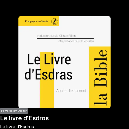
the
h page
 main
nt
the
ibility
ment
Powered by Deezer
Le livre d'Esdras
Le livre d'Esdras