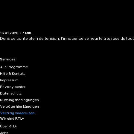
16.01.2026 • 7 Min.
Dans ce conte plein de tension, l'innocence se heurte à la ruse du lou
RTL+ useful links.
Services
Alle Programme
Hilfe & Kontakt
Impressum
Privacy center
Datenschutz
Nutzungsbedingungen
Verträge hier kündigen
Vertrag widerrufen
Wir sind RTL+
Über RTL+
Jobs