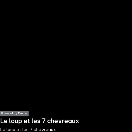
the
h page
 main
nt
the
ibility
ment
Powered by Deezer
Le loup et les 7 chevreaux
Le loup et les 7 chevreaux