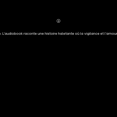
Abonnieren
Mehr
Details
p. L'audiobook raconte une histoire haletante où la vigilance et l'amo