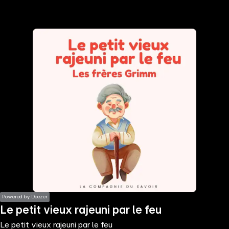
the
h page
 main
nt
the
ibility
ment
Powered by Deezer
Le petit vieux rajeuni par le feu
Le petit vieux rajeuni par le feu