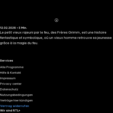
Abonnieren
Mehr
12.02.2026 • 5 Min.
Details
Le petit vieux rajeuni par le feu, des Frères Grimm, est une histoire
fantastique et symbolique, où un vieux homme retrouve sa jeunesse
grâce à la magie du feu.
RTL+ useful links.
Services
Alle Programme
Hilfe & Kontakt
Impressum
Privacy center
Datenschutz
Nutzungsbedingungen
Verträge hier kündigen
Vertrag widerrufen
Wir sind RTL+