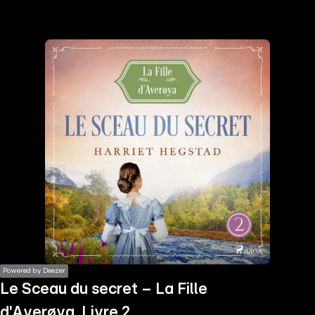
the
h page
 main
nt
the
ibility
ment
Powered by Deezer
Le Sceau du secret – La Fille
d'Averøya, Livre 2