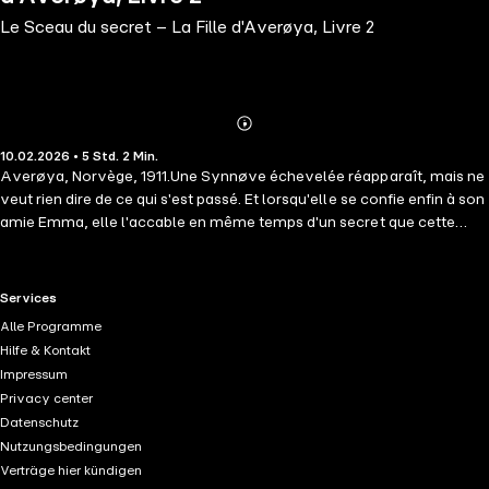
Le Sceau du secret – La Fille d'Averøya, Livre 2
Abonnieren
Mehr
10.02.2026 • 5 Std. 2 Min.
Details
Averøya, Norvège, 1911.Une Synnøve échevelée réapparaît, mais ne
veut rien dire de ce qui s'est passé. Et lorsqu'elle se confie enfin à son
amie Emma, elle l'accable en même temps d'un secret que cette
dernière ne peut pas partager avec son bien-aimé Olav !Alors qu'elle
se débat avec la culpabilité de lui cacher la vérité, Emma est aussi
assaillie de souvenirs sombres de son passé et des circonstances
RTL+ useful links.
Services
mystérieuses qui entourent la mort tragique de sa sœur...« La Fille
Alle Programme
d'Averøya » est un drame familial réconfortant et passionnant sur
Hilfe & Kontakt
l'amour, l'espoir et les liens indéfectibles.Découvrez plus de livres
Impressum
dans l'univers « Saga nordique » :« Le temps du crépuscule »
Privacy center
d'Elisabeth Hammer« Nuits polaires » d'Ellinor Rafaelsen
Datenschutz
Nutzungsbedingungen
Verträge hier kündigen