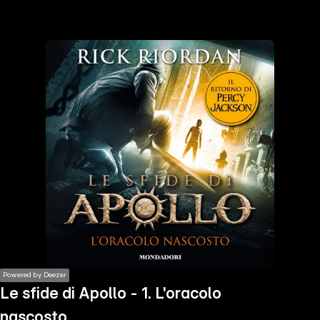
the
h page
 main
nt
the
ibility
ment
Powered by Deezer
Le sfide di Apollo - 1. L'oracolo
nascosto