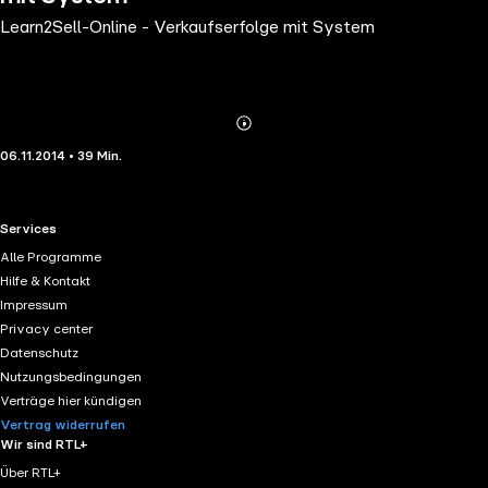
Learn2Sell-Online - Verkaufserfolge mit System
Abonnieren
Mehr
06.11.2014 • 39 Min.
Details
RTL+ useful links.
Services
Alle Programme
Hilfe & Kontakt
Impressum
Privacy center
Datenschutz
Nutzungsbedingungen
Verträge hier kündigen
Vertrag widerrufen
Wir sind RTL+
Über RTL+