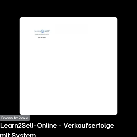
the
h page
 main
nt
the
ibility
ment
Powered by Deezer
Learn2Sell-Online - Verkaufserfolge
mit System