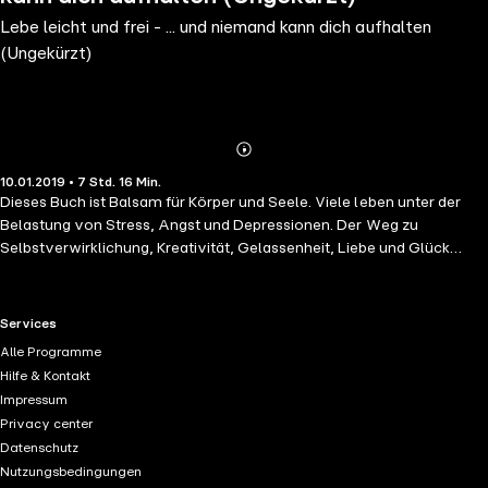
Lebe leicht und frei - ... und niemand kann dich aufhalten
(Ungekürzt)
Abonnieren
Mehr
10.01.2019 • 7 Std. 16 Min.
Details
Dieses Buch ist Balsam für Körper und Seele. Viele leben unter der
Belastung von Stress, Angst und Depressionen. Der Weg zu
Selbstverwirklichung, Kreativität, Gelassenheit, Liebe und Glück
scheint in weiter Ferne zu sein. Doch ein selbstbestimmtes Leben in
Freiheit ist möglich: Peter Lauster, der bekannte Psychologe, zeigt in
ganz elementaren und nachvollziehbaren Schritten, wie wir den
RTL+ useful links.
Services
selbstgebauten Fallen ein Schnippchen schlagen können: Wenn wir
Alle Programme
keine Angst mehr vor unseren Ängsten haben, werden wir auch nicht
Hilfe & Kontakt
mehr ihr Opfer. "Der Autor zeigt hier sehr ausführlich und nicht
Impressum
belehrend auf, wie Menschen in der Lebensmitte oder zu Zeiten des
Privacy center
Umbruchs in ihrem Leben, ihr Leben einrichten können, ohne
Datenschutz
Schuldgefühle." - Ein Kunde bei Amazon "Locker und für jeden
Nutzungsbedingungen
verständlich geschrieben. Man nimmt bestimmt eine menge aus dem