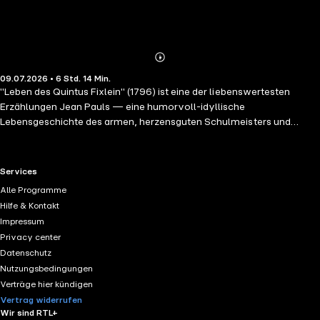
Abonnieren
Mehr
09.07.2026 • 6 Std. 14 Min.
Details
"Leben des Quintus Fixlein" (1796) ist eine der liebenswertesten
Erzählungen Jean Pauls — eine humorvoll-idyllische
Lebensgeschichte des armen, herzensguten Schulmeisters und
späteren Pfarrers Quintus Fixlein. Mit zärtlichem Spott und feiner
Ironie schildert Jean Paul die kleinen Freuden und Schrullen eines
bescheidenen Lebens: die Sammelleidenschaft, die Angst vor dem
RTL+ useful links.
Services
eigenen Tod im "Schaltjahr", die stille Liebe — und findet gerade im
Alle Programme
Kleinen und Alltäglichen einen tiefen, versöhnlichen Humor. Ein
Hilfe & Kontakt
Kleinod des Idyllischen und ein sprachliches Vergnügen für alle
Impressum
Freunde Jean Pauls. Hans Jochim Schmidt liest die vollständige
Privacy center
Erzählung, ungekürzt, rund 6,25 Stunden.
Datenschutz
Nutzungsbedingungen
Verträge hier kündigen
Vertrag widerrufen
Wir sind RTL+