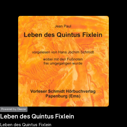
the
h page
 main
nt
the
ibility
ment
Powered by Deezer
Leben des Quintus Fixlein
Leben des Quintus Fixlein