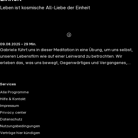
Leben ist kosmische All-Liebe der Einheit
Abonnieren
Mehr
09.08.2025 • 29 Min.
Details
Gabriele führt uns in dieser Meditation in eine Übung, um uns selbst,
unseren Lebensfilm wie auf einer Leinwand zu betrachten. Wir
erleben das, was uns bewegt, Gegenwärtiges und Vergangenes,
unsere Eingaben, die uns zu schaffen machen, um sie mit der Hilfe und
Kraft des Christus Gottes zu bereinigen. So können wir dem wahren
Leben näherkommen – denn, so Gabriele: "Leben heißt, den anderen
RTL+ useful links.
Services
zu verstehen. Leben heißt, ihm zur rechten Zeit Hilfe zukommen zu
Alle Programme
lassen, so er dies will. Leben heißt, mit dem schöpfenden Geist der
Hilfe & Kontakt
Liebe und des Friedens in den Tieren, in den Pflanzen zu
Impressum
kommunizieren, das Leben der Mutter Erde zu verstehen. Leben heißt,
Privacy center
mit der Unendlichkeit im Einklang zu sein, mit dem all-kosmischen
Datenschutz
Bewusstsein in allen Planeten, in sämtlichen Gestirnen. Leben ist
Nutzungsbedingungen
Schönheit und Glanz der Seele.…"
Verträge hier kündigen