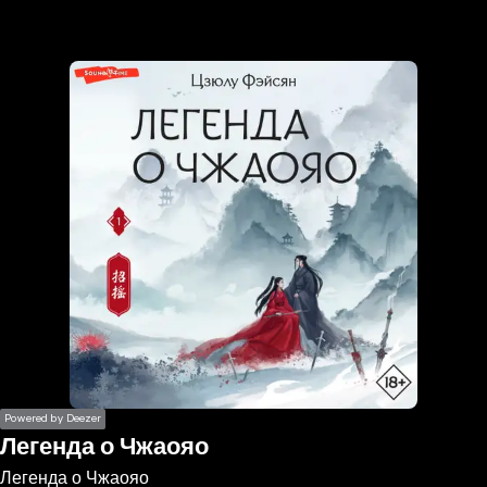
the
h page
 main
nt
the
ibility
ment
Powered by Deezer
Легенда о Чжаояо
Легенда о Чжаояо