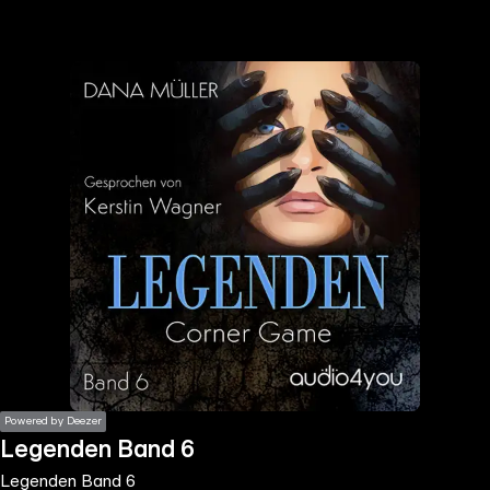
the
h page
 main
nt
the
ibility
ment
Powered by Deezer
Legenden Band 6
Legenden Band 6