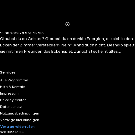
Abonnieren
Mehr
13.06.2019 • 3 Std. 15 Min.
Details
Glaubst du an Geister? Glaubst du an dunkle Energien, die sich in den
Ecken der Zimmer verstecken? Nein? Anna auch nicht. Deshalb spielt
sie mit ihren Freunden das Eckenspiel. Zunächst scheint alles
harmlos, doch bald darauf treiben seltsame Geräusche und Schritte
die Freunde schier in den Wahnsinn. Schnell wird klar: Etwas ist mit
ihnen im Zimmer! Die Regeln verbieten, das Licht einzuschalten. Doch
RTL+ useful links.
Services
einer von ihnen bricht sie, und das Spiel nimmt ungeahnte Züge an.
Alle Programme
Willst du wissen, was in dunklen Ecken lauert? Finde es heraus.
Hilfe & Kontakt
Impressum
Privacy center
Datenschutz
Nutzungsbedingungen
Verträge hier kündigen
Vertrag widerrufen
Wir sind RTL+