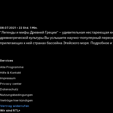
08.07.2021 • 22 Std. 1 Min.
"Легенды и мифы Древней Греции" – удивительная нестареющая кни
древнегреческой культуры.Вы услышите научно-популярный переска
прилегающих к ней странах бассейна Эгейского моря. Подробное и 
RTL+ useful links.
Services
Alle Programme
Hilfe & Kontakt
Impressum
Privacy center
Datenschutz
Nutzungsbedingungen
Verträge hier kündigen
Vertrag widerrufen
Wir sind RTL+