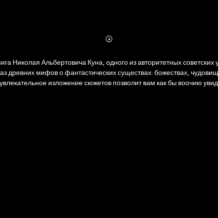
Abonnieren
Mehr
Details
га Николая Альбертовича Куна, одного из авторитетных советских
з древних мифов о фантастических существах: божествах, чудовища
увлекательное изложение сюжетов позволит вам как бы воочию увиде