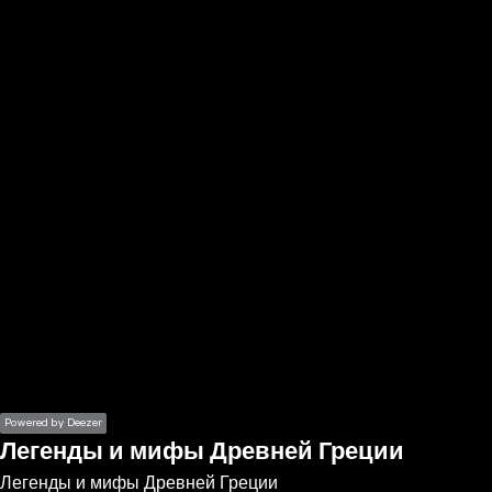
the
h page
 main
nt
the
ibility
ment
Powered by Deezer
Легенды и мифы Древней Греции
Легенды и мифы Древней Греции