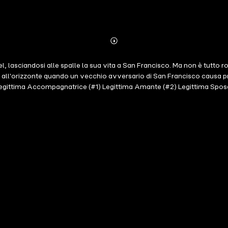
Abonnieren
Mehr
Details
l, lasciandosi alle spalle la sua vita a San Francisco. Ma non è tutto 
o all'orizzonte quando un vecchio avversario di San Francisco causa pr
poli Legittima Accompagnatrice (#1) Legittima Amante (#2) Legittima Sp