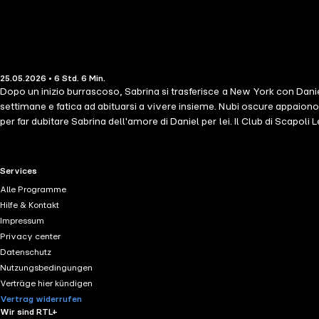
25.05.2026 • 6 Std. 6 Min.
Dopo un inizio burrascoso, Sabrina si trasferisce a New York con Danie
settimane e fatica ad abituarsi a vivere insieme. Nubi oscure appaion
per far dubitare Sabrina dell'amore di Daniel per lei. Il Club di Sca
Ardente (#6)
RTL+ useful links.
Services
Alle Programme
Hilfe & Kontakt
Impressum
Privacy center
Datenschutz
Nutzungsbedingungen
Verträge hier kündigen
Vertrag widerrufen
Wir sind RTL+