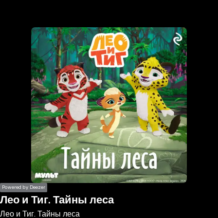
the
h page
 main
nt
the
ibility
ment
Powered by Deezer
Лео и Тиг. Тайны леса
Лео и Тиг. Тайны леса