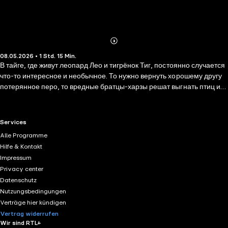
Abonnieren
Mehr
08.05.2026 • 1 Std. 15 Min.
Details
В тайге, где живут леопард Лео и тигрёнок Тиг, постоянно случается
что-то интересное и необычное. То нужно вернуть хорошему другу
потерянное перо, то вредные братцы-харзы решат выгнать птиц из
леса, то вдруг нагрянет чудище лесное… Хорошо, что Лео и Тиг
всегда вместе и готовы отважно исследовать самые удивительные
тайны родного края — конечно же, в компании друзей! А если они
RTL+ useful links.
Services
очень постараются, то даже могут рассчитывать на подарок от
Alle Programme
самого Духа Тайги! Но об этом — и о многом другом — вы узнаете
Hilfe & Kontakt
из сборника добрых историй о любимых героях. Вперёд, к самым
Impressum
невероятным лесным приключениям!
Privacy center
Datenschutz
Nutzungsbedingungen
Verträge hier kündigen
Vertrag widerrufen
Wir sind RTL+