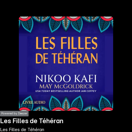
the
h page
 main
nt
the
ibility
ment
Powered by Deezer
Les Filles de Téhéran
Les Filles de Téhéran