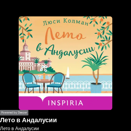
the
h page
 main
nt
the
ibility
ment
Powered by Deezer
Лето в Андалусии
Лето в Андалусии