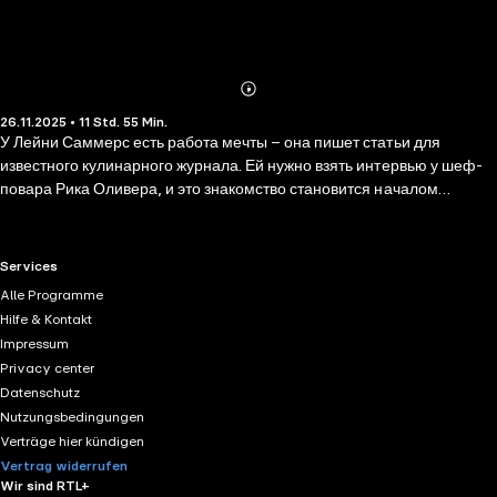
Abonnieren
Mehr
26.11.2025 • 11 Std. 55 Min.
Details
У Лейни Саммерс есть работа мечты – она пишет статьи для
известного кулинарного журнала. Ей нужно взять интервью у шеф-
повара Рика Оливера, и это знакомство становится началом
увлекательного путешествия. Рик предлагает Лейни полететь в
Андалусию, чтобы сделать репортаж о кулинарном конкурсе для
испанского телевидения. За месяц совместной работы Рик и Лейни
RTL+ useful links.
Services
понимают, что их влечет друг к другу, но, кажется, их пути должны
Alle Programme
разойтись, как только закончатся последние съемки.
Hilfe & Kontakt
Impressum
Privacy center
Datenschutz
Nutzungsbedingungen
Verträge hier kündigen
Vertrag widerrufen
Wir sind RTL+