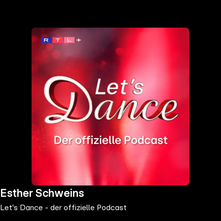
the
h page
 main
nt
the
ibility
ment
Esther Schweins
Let's Dance - der offizielle Podcast