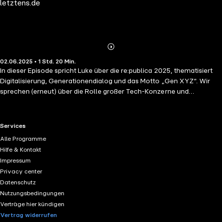
letztens.de
Abspielen
Mehr
02.06.2025 • 1 Std. 20 Min.
Details
In dieser Episode spricht Luke über die re:publica 2025, thematisiert
Digitalisierung, Generationendialog und das Motto „Gen XYZ“. Wir
sprechen (erneut) über die Rolle großer Tech-Konzerne und
betrachten Lösungen für eine gerechtere digitale Welt.
RTL+ useful links.
Services
Alle Programme
Hilfe & Kontakt
Impressum
Privacy center
Datenschutz
Nutzungsbedingungen
Verträge hier kündigen
Vertrag widerrufen