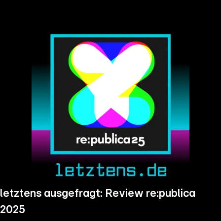
the
h page
 main
nt
the
ibility
ment
letztens ausgefragt: Review re:publica
2025