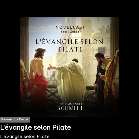
the
h page
 main
nt
the
ibility
ment
Powered by Deezer
L'évangile selon Pilate
L'évangile selon Pilate