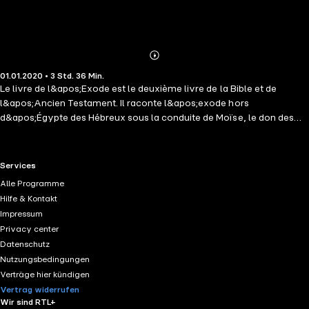
Abonnieren
Mehr
01.01.2020 • 3 Std. 36 Min.
Details
Le livre de l&apos;Exode est le deuxième livre de la Bible et de
l&apos;Ancien Testament. Il raconte l&apos;exode hors
d&apos;Égypte des Hébreux sous la conduite de Moïse, le don des
Dix Commandements et les pérégrinations du peuple hébreu dans le
désert du Sinaï en direction de la Terre promise. Son titre originel en
hébreu est Shemot, littéralement " les Noms ". Traditionnellement, la
RTL+ useful links.
Services
rédaction du livre est attribuée à Moïse. Cependant, cette idée
Alle Programme
n&apos;est plus retenue aujourd&apos;hui dans les milieux
Hilfe & Kontakt
académiques, et les exégètes et les historiens datent sa rédaction du
Impressum
viie siècle av. J.-C. La sortie d&apos;Égypte et la longue traversée du
Privacy center
désert qui y fait suite sont relatées dans les Livres de l&apos;Exode,
Datenschutz
du Lévitique, des Nombres et du Deutéronome.
Nutzungsbedingungen
Verträge hier kündigen
Vertrag widerrufen
Wir sind RTL+