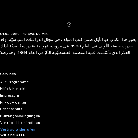
Abonnieren
Mehr
01.05.2026 • 13 Std. 50 Min.
Details
يعتبر هذا الكتاب هو الأوّل ضمن كتب المؤلف في مجال الدراسات السياسيّة، وقد
صدرت طبعته الأولى في العام 1980، في بيروت، فهو بمثابة دراسةٌ نقديّة لذلك
الفكر الذي تأسّست عليه المنظمة الفلسطيّنية الأمّ في العام 1964، وهو رصدٌ
لتطوّر هذا الفكر مع تطورّ المنظّمة وانتقال قيادتها من أيدي المؤسّسين الى أيدي
ممثّلي الفصائل الفدائيّة. وتشمل الدراسة الفكر الذي وجّه الفريق المؤسّس، كما
تشمل الفكر الذي وجّه الفصائل الفدائيّة، وتُجري مقارنة بين فكريّ الجانبين. في
RTL+ useful links.
Services
هذا السياق، ترصد الدراسة الميثاق القومي الفلسطينيّ الذي وضعه وصادق عليه
Alle Programme
الفريق المؤسّس، والميثاق الوطنيّ الذي وضعه الفريق الفدائيّ بعد أربع سنوات.
Hilfe & Kontakt
وترصد الدراسة، أيضاً، وثائق الفصائل الفلسطينيّة ذات الصلة بمنظمة التحرير،
Impressum
وصولا إلى الوثيقة التي صادق عليها المجلس الوطني الفلسطيني بما يشبه
Privacy center
الإجماع، والتي حملت اسم برنامج العمل الوطني المرحلي، واشتهرت باسم
Datenschutz
برنامج النقاط العشر.
Nutzungsbedingungen
Verträge hier kündigen
Vertrag widerrufen
Wir sind RTL+