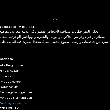
Abonnieren
Mehr
22.06.2026 • 11 Std. 0 Min.
Details
يحكي النص حكايات متداخلة لأشخاص يعيشون في مدينة مغربية، تتقاطع
مصائرهم في دوائر من الذاكرة، والهوية، والحنين، والهواجس الوجودية. يتنقل
السرد بين شخصيات وأزمنة، ليصوغ مشهداً إنسانيًا معقدًا، يضيء فيه الكاتب على
تفاصيل الحياة اليومية، والأسئلة التي تراود الإنسان في عز وحدته أو ضيقه أو
انتظاره لما لا يأتي.
RTL+ useful links.
Services
Alle Programme
Hilfe & Kontakt
Impressum
Privacy center
Datenschutz
Nutzungsbedingungen
Verträge hier kündigen
Vertrag widerrufen
Wir sind RTL+